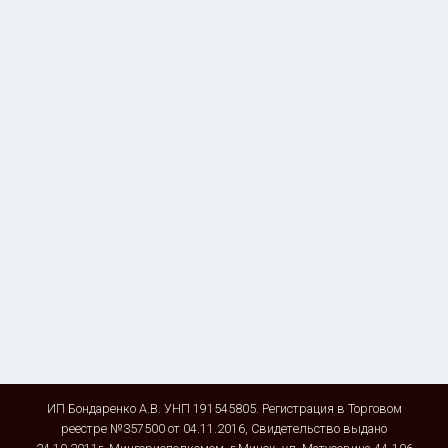
ИП Бондаренко А.В. УНП 191545805. Регистрация в Торговом
реестре №357500 от 04.11.2016, Свидетельство выдано