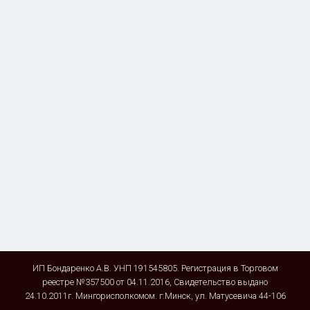
ИП Бондаренко А.В. УНП 191545805. Регистрация в Торговом
реестре №357500 от 04.11.2016, Свидетельство выдано
24.10.2011г. Мингорисполкомом. г.Минск, ул. Матусевича 44-106