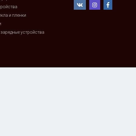
тройства
кла и пленки
и
 зарядные устройства