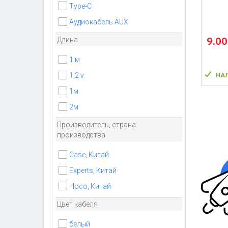
Type-C
Аудиокабель AUX
9.0
Длина
1 м
1,2 v
НА
1м
2м
Производитель, страна
производства
Case, Китай
Experts, Китай
Hoco, Китай
Цвет кабеля
белый