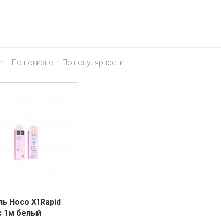
е
По новизне
По популярности
ль Hoco X1Rapid
c 1м белый