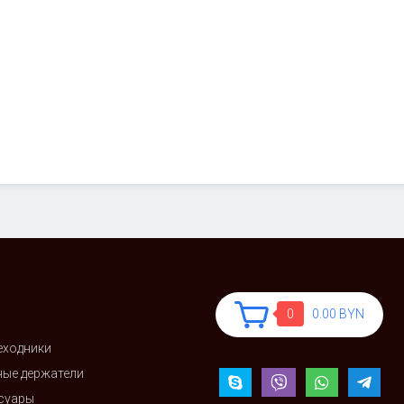
0
0.00 BYN
еходники
ые держатели
ссуары