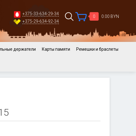
+375-33-634-29-34
0
0.00 BYN
+375-29-634-92-34
льные держатели
Карты памяти
Ремешки и браслеты
15