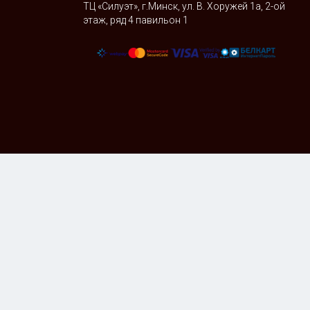
ТЦ «Силуэт», г.Минск, ул. В. Хоружей 1а, 2-ой
этаж, ряд 4 павильон 1