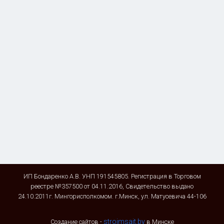
ИП Бондаренко А.В. УНП 191545805. Регистрация в Торговом
реестре №357500 от 04.11.2016, Свидетельство выдано
24.10.2011г. Мингорисполкомом. г.Минск, ул. Матусевича 44-106
stroimsait.by
Создание сайтов -
в Минске